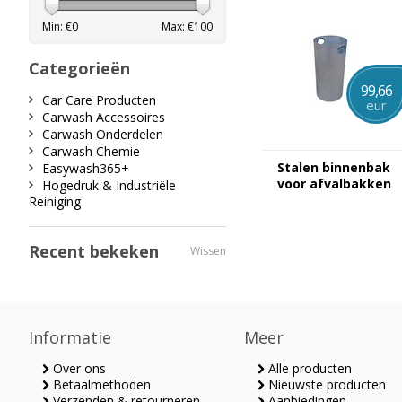
Min: €
0
Max: €
100
Categorieën
99,66
Car Care Producten
eur
Carwash Accessoires
Carwash Onderdelen
Carwash Chemie
Stalen binnenbak
Easywash365+
voor afvalbakken
Hogedruk & Industriële
Reiniging
Recent bekeken
Wissen
Informatie
Meer
Over ons
Alle producten
Betaalmethoden
Nieuwste producten
Verzenden & retourneren
Aanbiedingen