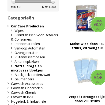
Min: €
0
Max: €
200
Categorieën
120,00
60,00
Car Care Producten
eur
Wipes
500ml flessen voor Detailers
& Consumers
Pannomat rollen
Moist wipe doos 180
stuks, citroengeur
Verkoop Automaten
Ozongenerator
Ruitenwisserhoezen
Antenneplakkers
Natte, droge en
microvezeldoekjes
108,90
Black Jack bandenzwart
54,45
Geurhangers
eur
Carwash Accessoires
Carwash Onderdelen
Carwash Chemie
Verpakt droogdoekje
Easywash365+
doos 200 stuks
Hogedruk & Industriële