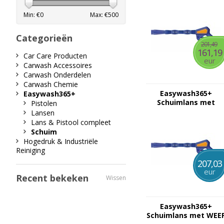
Min: €
0
Max: €
500
Categorieën
201,49
161,19
Car Care Producten
eur
Carwash Accessoires
Carwash Onderdelen
Carwash Chemie
Easywash365+
Easywash365+
Schuimlans met
Pistolen
standaard pistool
Lansen
Lans & Pistool compleet
Schuim
Hogedruk & Industriële
Reiniging
207,03
eur
Recent bekeken
Wissen
Easywash365+
Schuimlans met WEE