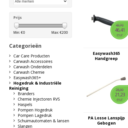
Prijs
43,70
46,41
Min: €
0
Max: €
200
eur
Categorieën
Easywash365
Car Care Producten
Handgreep
Carwash Accessoires
Carwash Onderdelen
Carwash Chemie
Easywash365+
Hogedruk & Industriële
Reiniging
28,30
Branders
21,23
Chemie Injectoren RVS
eur
Haspels
Pompen Hogedruk
Pompen Lagedruk
PA Losse Lanspijp
Schuimautomaten & lansen
Gebogen
Slangen