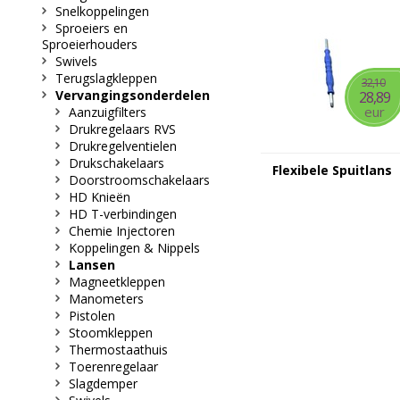
Snelkoppelingen
Sproeiers en
Sproeierhouders
Swivels
Terugslagkleppen
32,10
Vervangingsonderdelen
28,89
eur
Aanzuigfilters
Drukregelaars RVS
Drukregelventielen
Drukschakelaars
Flexibele Spuitlans
Doorstroomschakelaars
HD Knieën
HD T-verbindingen
Chemie Injectoren
Koppelingen & Nippels
Lansen
Magneetkleppen
Manometers
Pistolen
Stoomkleppen
Thermostaathuis
Toerenregelaar
Slagdemper