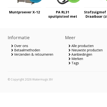
Muntproever X-12
PA RL31
Stofzuigmo
spuitpistool met
Draaibaar (
swivel 3/8"- 1/4"F
Informatie
Meer
Over ons
Alle producten
Betaalmethoden
Nieuwste producten
Verzenden & retourneren
Aanbiedingen
Merken
Tags
© Copyright 2026 Watermagic BV