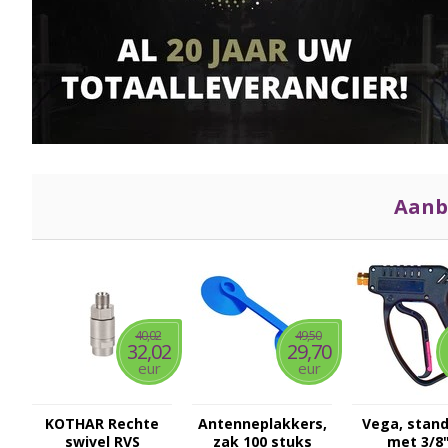
Aanb
40,02
49,50
32,02
29,70
eur
eur
KOTHAR Rechte
Antenneplakkers,
Vega, stan
swivel RVS
zak 100 stuks
met 3/8