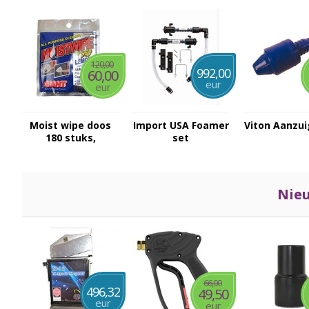
120,00
992,00
60,00
eur
eur
Moist wipe doos
Import USA Foamer
Viton Aanzuig
180 stuks,
set
citroengeur
Nieu
66,00
496,32
49,50
eur
eur