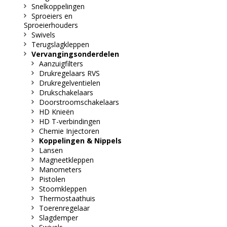
Snelkoppelingen
Sproeiers en
Sproeierhouders
Swivels
Terugslagkleppen
Vervangingsonderdelen
Aanzuigfilters
Drukregelaars RVS
Drukregelventielen
Drukschakelaars
Doorstroomschakelaars
HD Knieën
HD T-verbindingen
Chemie Injectoren
Koppelingen & Nippels
Lansen
Magneetkleppen
Manometers
Pistolen
Stoomkleppen
Thermostaathuis
Toerenregelaar
Slagdemper