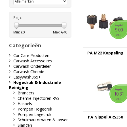
Prijs
12,00
9,00
Min: €
0
Max: €
40
eur
Categorieën
PA M22 Koppeling
Car Care Producten
Carwash Accessoires
Carwash Onderdelen
Carwash Chemie
Easywash365+
Hogedruk & Industriële
Reiniging
13,75
Branders
10,31
Chemie Injectoren RVS
eur
Haspels
Pompen Hogedruk
Pompen Lagedruk
PA Nippel ARS350
Schuimautomaten & lansen
Slangen