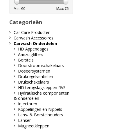
Min: €
0
Max: €
5
Categorieën
Car Care Producten
Carwash Accessoires
Carwash Onderdelen
HD Appendages
Aanzuigfilters
Borstels
Doorstroomschakelaars
Doseersystemen
Drukregelventielen
Drukschakelaars
HD terugslagkleppen RVS
Hydraulische componenten
& onderdelen
Injectoren
Koppelingen en Nippels
Lans- & Borstelhouders
Lansen
Magneetkleppen