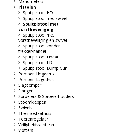
Manometers
Pistolen
Spuitpistool HD
Spuitpistool met swivel
Spuitpistool met
vorstbeveiliging
Spuitpistool met
vorstbeveiliging en swivel
Spuitpistool zonder
trekker/handel
Spuitpistool Linear
Spuitpistool LD
Spuitpistool Dump Gun
Pompen Hogedruk
Pompen Lagedruk
Slagdemper
Slangen
Sproeiers & Sproeierhouders
Stoomkleppen
Swivels
Thermostaathuis
Toerenregelaar
Veiligheidsventielen
Vlotters