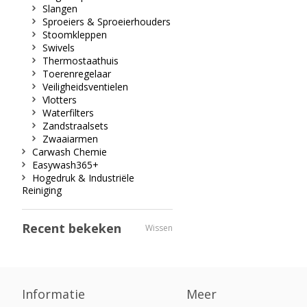
Slangen
Sproeiers & Sproeierhouders
Stoomkleppen
Swivels
Thermostaathuis
Toerenregelaar
Veiligheidsventielen
Vlotters
Waterfilters
Zandstraalsets
Zwaaiarmen
Carwash Chemie
Easywash365+
Hogedruk & Industriële
Reiniging
Recent bekeken
Wissen
Informatie
Meer