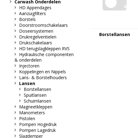
Carwash Onderdelen
HD Appendages
Aanzuigfilters
Borstels
Doorstroomschakelaars
Doseersystemen
Borstellansen
Drukregelventielen
Drukschakelaars
HD terugslagkleppen RVS
Hydraulische componenten
& onderdelen
Injectoren
Koppelingen en Nippels
Lans- & Borstelhouders
Lansen
Borstellansen
Spuitlansen
Schuimlansen
Magneetkleppen
Manometers
Pistolen
Pompen Hogedruk
Pompen Lagedruk
Slagdemper