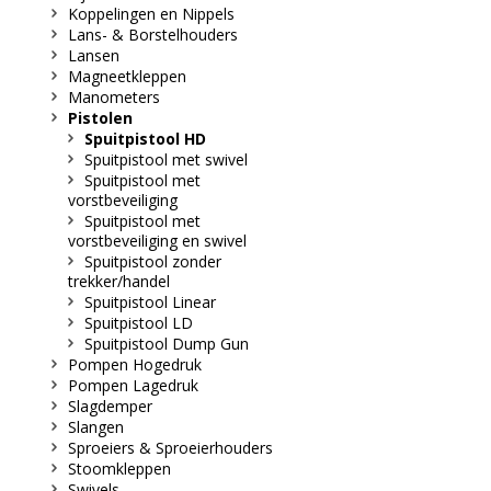
Koppelingen en Nippels
Lans- & Borstelhouders
Lansen
Magneetkleppen
Manometers
Pistolen
Spuitpistool HD
Spuitpistool met swivel
Spuitpistool met
vorstbeveiliging
Spuitpistool met
vorstbeveiliging en swivel
Spuitpistool zonder
trekker/handel
Spuitpistool Linear
Spuitpistool LD
Spuitpistool Dump Gun
Pompen Hogedruk
Pompen Lagedruk
Slagdemper
Slangen
Sproeiers & Sproeierhouders
Stoomkleppen
Swivels