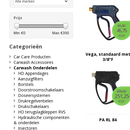
Prijs
61,00
45,75
Min: €
0
Max: €
300
eur
Categorieën
Vega, standaard me
Car Care Producten
3/8"F
Carwash Accessoires
Carwash Onderdelen
HD Appendages
Aanzuigfilters
Borstels
Doorstroomschakelaars
335,00
Doseersystemen
251,25
eur
Drukregelventielen
Drukschakelaars
HD terugslagkleppen RVS
Hydraulische componenten
PA RL 84
& onderdelen
Injectoren