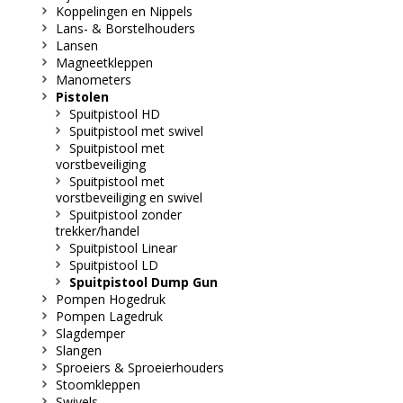
Koppelingen en Nippels
Lans- & Borstelhouders
Lansen
Magneetkleppen
Manometers
Pistolen
Spuitpistool HD
Spuitpistool met swivel
Spuitpistool met
vorstbeveiliging
Spuitpistool met
vorstbeveiliging en swivel
Spuitpistool zonder
trekker/handel
Spuitpistool Linear
Spuitpistool LD
Spuitpistool Dump Gun
Pompen Hogedruk
Pompen Lagedruk
Slagdemper
Slangen
Sproeiers & Sproeierhouders
Stoomkleppen
Swivels