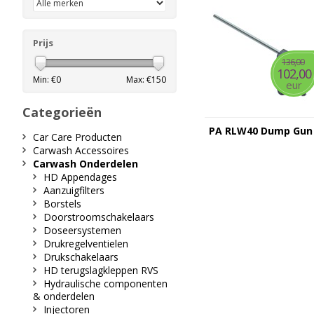
Prijs
136,00
102,00
Min: €
0
Max: €
150
eur
Categorieën
PA RLW40 Dump Gun
Car Care Producten
Carwash Accessoires
Carwash Onderdelen
HD Appendages
Aanzuigfilters
Borstels
Doorstroomschakelaars
Doseersystemen
Drukregelventielen
Drukschakelaars
HD terugslagkleppen RVS
Hydraulische componenten
& onderdelen
Injectoren