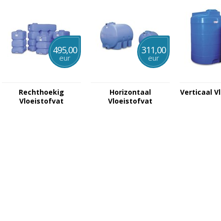
495,00
311,00
eur
eur
Rechthoekig
Horizontaal
Verticaal V
Vloeistofvat
Vloeistofvat