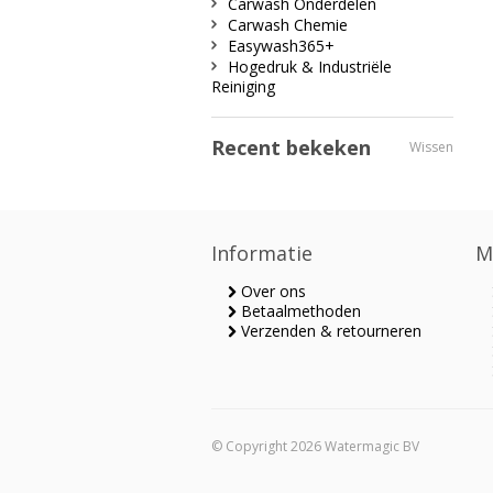
Carwash Onderdelen
Carwash Chemie
Easywash365+
Hogedruk & Industriële
Reiniging
Recent bekeken
Wissen
Informatie
M
Over ons
Betaalmethoden
Verzenden & retourneren
© Copyright 2026 Watermagic BV