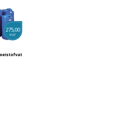
275,00
eur
loeistofvat