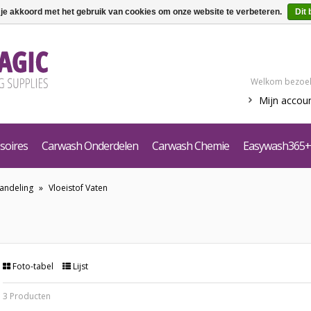
 je akkoord met het gebruik van cookies om onze website te verbeteren.
Dit 
Welkom bezoek
Mijn accou
soires
Carwash Onderdelen
Carwash Chemie
Easywash365+
andeling
»
Vloeistof Vaten
Foto-tabel
Lijst
3 Producten