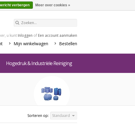
€0,00
Winkelwagen
bericht verbergen
Meer over cookies »
er, u kunt
Inloggen
of
Een account aanmaken
nt
Mijn winkelwagen
Bestellen
Hogedruk & Industriële Reiniging
Sorteren op:
Standaard