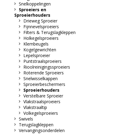
Snelkoppelingen
Sproeiers en
Sproeierhouders
Drieweg Sproeier
Fijnnevelsproeiers
Filters & Terugslagkleppen
Holkegelsproeiers
Klembeugels
Kogelgewrichten
Lepelsproeier
Puntstraalsproeiers
Rioolreinigingssproeiers
Roterende Sproeiers
Snelwisselkappen
Sproeierbeschermers
Sproeierhouders
Verstelbare Sproeier
Vlakstraalsproeiers
Vlakstraaltip
Volkegelsproeiers
Swivels
Terugslagkleppen
Vervangingsonderdelen