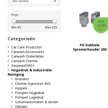
Prijs
30,00
22,50
Min: €
0
Max: €
25
eur
Categorieën
PA Dubbele
Car Care Producten
Sproeierhouder 200
Carwash Accessoires
bar - Messing
Carwash Onderdelen
verchroomd - 1/4" FF
Carwash Chemie
Easywash365+
Hogedruk & Industriële
Reiniging
Branders
Chemie Injectoren RVS
Haspels
Pompen Hogedruk
Pompen Lagedruk
Schuimautomaten & lansen
Slangen