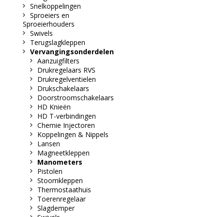
Snelkoppelingen
Sproeiers en
Sproeierhouders
Swivels
Terugslagkleppen
Vervangingsonderdelen
Aanzuigfilters
Drukregelaars RVS
Drukregelventielen
Drukschakelaars
Doorstroomschakelaars
HD Knieën
HD T-verbindingen
Chemie Injectoren
Koppelingen & Nippels
Lansen
Magneetkleppen
Manometers
Pistolen
Stoomkleppen
Thermostaathuis
Toerenregelaar
Slagdemper