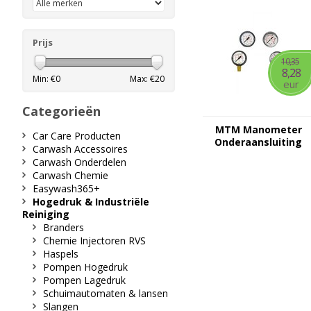
Prijs
10,35
8,28
Min: €
0
Max: €
20
eur
Categorieën
MTM Manometer
Car Care Producten
Onderaansluiting
Carwash Accessoires
Carwash Onderdelen
Carwash Chemie
Easywash365+
Hogedruk & Industriële
Reiniging
Branders
Chemie Injectoren RVS
Haspels
Pompen Hogedruk
Pompen Lagedruk
Schuimautomaten & lansen
Slangen