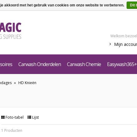
 je akkoord met het gebruik van cookies om onze website te verbeteren.
Dit 
Welkom bezoek
Mijn accou
soires
Carwash Onderdelen
Carwash Chemie
Easywash365+
ndages
»
HD Knieën
Foto-tabel
Lijst
1 Producten