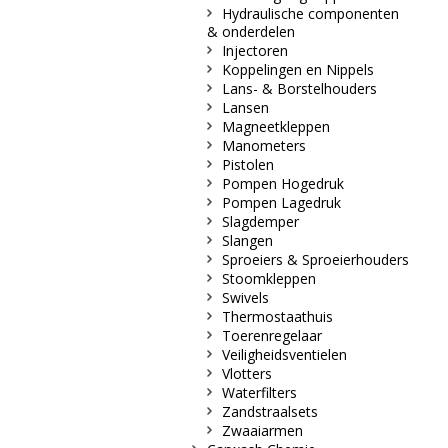
Hydraulische componenten
& onderdelen
Injectoren
Koppelingen en Nippels
Lans- & Borstelhouders
Lansen
Magneetkleppen
Manometers
Pistolen
Pompen Hogedruk
Pompen Lagedruk
Slagdemper
Slangen
Sproeiers & Sproeierhouders
Stoomkleppen
Swivels
Thermostaathuis
Toerenregelaar
Veiligheidsventielen
Vlotters
Waterfilters
Zandstraalsets
Zwaaiarmen