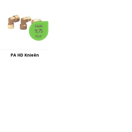
13,00
9,75
eur
PA HD Knieën