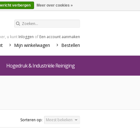
€0,00
Winkelwagen
bericht verbergen
Meer over cookies »
er, u kunt
Inloggen
of
Een account aanmaken
nt
Mijn winkelwagen
Bestellen
Hogedruk & Industriële Reiniging
Sorteren op:
Meest bekeken