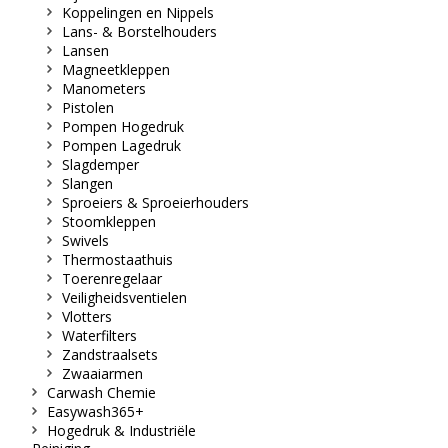
Koppelingen en Nippels
Lans- & Borstelhouders
Lansen
Magneetkleppen
Manometers
Pistolen
Pompen Hogedruk
Pompen Lagedruk
Slagdemper
Slangen
Sproeiers & Sproeierhouders
Stoomkleppen
Swivels
Thermostaathuis
Toerenregelaar
Veiligheidsventielen
Vlotters
Waterfilters
Zandstraalsets
Zwaaiarmen
Carwash Chemie
Easywash365+
Hogedruk & Industriële