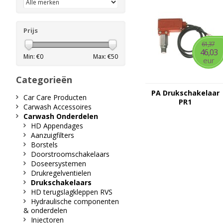
Prijs
61,37
46,03
Min: €
0
Max: €
50
eur
Categorieën
PA Drukschakelaar
Car Care Producten
PR1
Carwash Accessoires
Carwash Onderdelen
HD Appendages
Aanzuigfilters
Borstels
Doorstroomschakelaars
Doseersystemen
Drukregelventielen
Drukschakelaars
HD terugslagkleppen RVS
Hydraulische componenten
& onderdelen
Injectoren