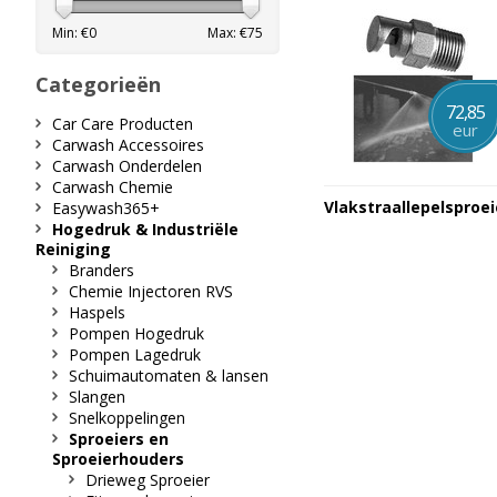
Min: €
0
Max: €
75
Categorieën
72,85
Car Care Producten
eur
Carwash Accessoires
Carwash Onderdelen
Carwash Chemie
Vlakstraallepelsproei
Easywash365+
Hogedruk & Industriële
Reiniging
Branders
Chemie Injectoren RVS
Haspels
Pompen Hogedruk
Pompen Lagedruk
Schuimautomaten & lansen
Slangen
Snelkoppelingen
Sproeiers en
Sproeierhouders
Drieweg Sproeier