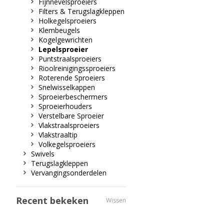
Fijnnevelsproeiers
Filters & Terugslagkleppen
Holkegelsproeiers
Klembeugels
Kogelgewrichten
Lepelsproeier
Puntstraalsproeiers
Rioolreinigingssproeiers
Roterende Sproeiers
Snelwisselkappen
Sproeierbeschermers
Sproeierhouders
Verstelbare Sproeier
Vlakstraalsproeiers
Vlakstraaltip
Volkegelsproeiers
Swivels
Terugslagkleppen
Vervangingsonderdelen
Recent bekeken
Wissen