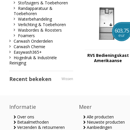
Stofzuigers & Toebehoren
Randapparatuur &
Toebehoren
Waterbehandeling
Verlichting & Toebehoren
603,75
Wasbordes & Roosters
eur
Foamers
Carwash Onderdelen
Carwash Chemie
Easywash365+
RVS Bedieningskast
Hogedruk & Industriële
Amerikaanse
Reiniging
uitvoering
Recent bekeken
Wissen
Informatie
Meer
Over ons
Alle producten
Betaalmethoden
Nieuwste producten
Verzenden & retourneren
Aanbiedingen