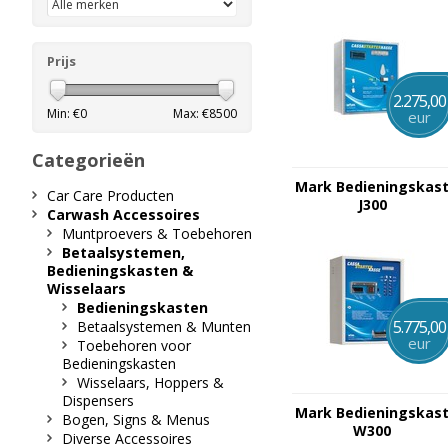
Prijs
2.275,00
Min: €
0
Max: €
8500
eur
Categorieën
Mark Bedieningskas
Car Care Producten
J300
Carwash Accessoires
Muntproevers & Toebehoren
Betaalsystemen,
Bedieningskasten &
Wisselaars
Bedieningskasten
5.775,00
Betaalsystemen & Munten
eur
Toebehoren voor
Bedieningskasten
Wisselaars, Hoppers &
Dispensers
Mark Bedieningskas
Bogen, Signs & Menus
W300
Diverse Accessoires