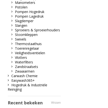
Manometers
Pistolen
Pompen Hogedruk
Pompen Lagedruk
Slagdemper
Slangen
Sproeiers & Sproeierhouders
Stoomkleppen
Swivels
Thermostaathuis
Toerenregelaar
Veiligheidsventielen
Vlotters
Waterfilters
Zandstraalsets
Zwaaiarmen
Carwash Chemie
Easywash365+
Hogedruk & Industriële
Reiniging
Recent bekeken
Wissen