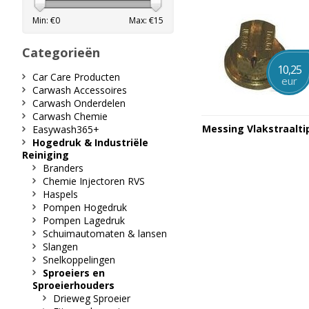
Min: €
0
Max: €
15
Categorieën
10,25
Car Care Producten
eur
Carwash Accessoires
Carwash Onderdelen
Carwash Chemie
Messing Vlakstraalti
Easywash365+
Hogedruk & Industriële
Reiniging
Branders
Chemie Injectoren RVS
Haspels
Pompen Hogedruk
Pompen Lagedruk
Schuimautomaten & lansen
Slangen
Snelkoppelingen
Sproeiers en
Sproeierhouders
Drieweg Sproeier