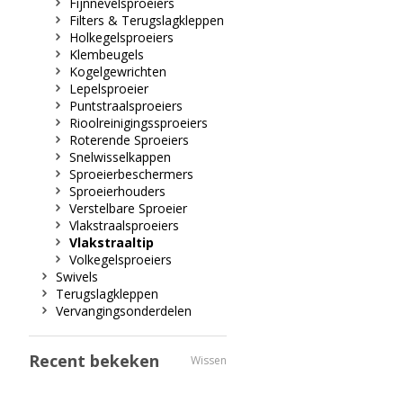
Fijnnevelsproeiers
Filters & Terugslagkleppen
Holkegelsproeiers
Klembeugels
Kogelgewrichten
Lepelsproeier
Puntstraalsproeiers
Rioolreinigingssproeiers
Roterende Sproeiers
Snelwisselkappen
Sproeierbeschermers
Sproeierhouders
Verstelbare Sproeier
Vlakstraalsproeiers
Vlakstraaltip
Volkegelsproeiers
Swivels
Terugslagkleppen
Vervangingsonderdelen
Recent bekeken
Wissen