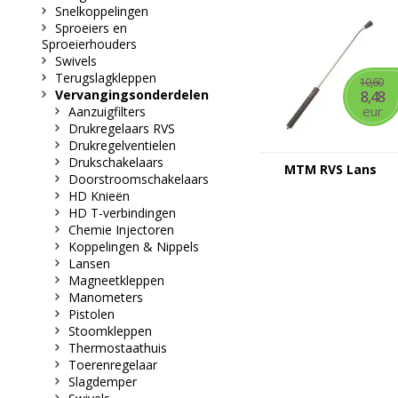
Snelkoppelingen
Sproeiers en
Sproeierhouders
Swivels
Terugslagkleppen
10,60
Vervangingsonderdelen
8,48
eur
Aanzuigfilters
Drukregelaars RVS
Drukregelventielen
Drukschakelaars
MTM RVS Lans
Doorstroomschakelaars
HD Knieën
HD T-verbindingen
Chemie Injectoren
Koppelingen & Nippels
Lansen
Magneetkleppen
Manometers
Pistolen
Stoomkleppen
Thermostaathuis
Toerenregelaar
Slagdemper