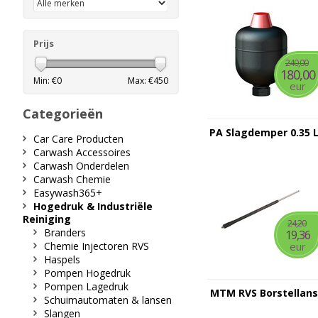
Prijs
240,00
180,00
Min: €
0
Max: €
450
eur
Categorieën
PA Slagdemper 0.35 
Car Care Producten
Carwash Accessoires
Carwash Onderdelen
Carwash Chemie
Easywash365+
Hogedruk & Industriële
Reiniging
24,20
Branders
19,36
Chemie Injectoren RVS
eur
Haspels
Pompen Hogedruk
Pompen Lagedruk
MTM RVS Borstellans
Schuimautomaten & lansen
Slangen