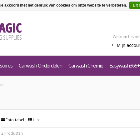
 je akkoord met het gebruik van cookies om onze website te verbeteren.
Dit 
Welkom bezoek
Mijn accou
soires
Carwash Onderdelen
Carwash Chemie
Easywash365+
er
Foto-tabel
Lijst
2 Producten