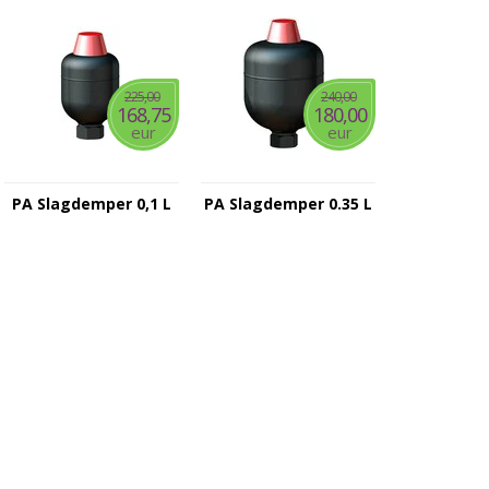
225,00
240,00
168,75
180,00
eur
eur
PA Slagdemper 0,1 L
PA Slagdemper 0.35 L