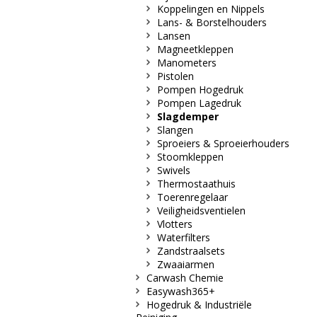
Koppelingen en Nippels
Lans- & Borstelhouders
Lansen
Magneetkleppen
Manometers
Pistolen
Pompen Hogedruk
Pompen Lagedruk
Slagdemper
Slangen
Sproeiers & Sproeierhouders
Stoomkleppen
Swivels
Thermostaathuis
Toerenregelaar
Veiligheidsventielen
Vlotters
Waterfilters
Zandstraalsets
Zwaaiarmen
Carwash Chemie
Easywash365+
Hogedruk & Industriële