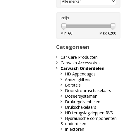
Prijs
Min: €
0
Max: €
200
Categorieën
Car Care Producten
Carwash Accessoires
Carwash Onderdelen
HD Appendages
Aanzuigfilters
Borstels
Doorstroomschakelaars
Doseersystemen
Drukregelventielen
Drukschakelaars
HD terugslagkleppen RVS
Hydraulische componenten
& onderdelen
Injectoren