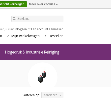
€0,00
Winkelwagen
bericht verbergen
Meer over cookies »
er, u kunt
Inloggen
of
Een account aanmaken
nt
Mijn winkelwagen
Bestellen
Hogedruk & Industriële Reiniging
Sorteren op:
Standaard