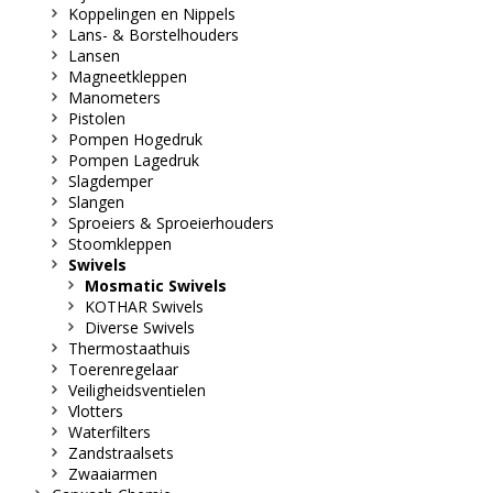
Koppelingen en Nippels
Lans- & Borstelhouders
Lansen
Magneetkleppen
Manometers
Pistolen
Pompen Hogedruk
Pompen Lagedruk
Slagdemper
Slangen
Sproeiers & Sproeierhouders
Stoomkleppen
Swivels
Mosmatic Swivels
KOTHAR Swivels
Diverse Swivels
Thermostaathuis
Toerenregelaar
Veiligheidsventielen
Vlotters
Waterfilters
Zandstraalsets
Zwaaiarmen