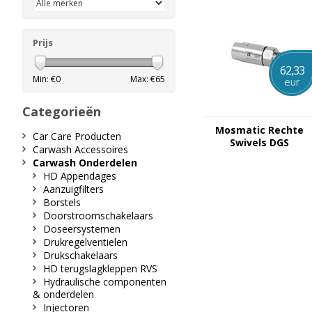
Prijs
62,33
Min: €
0
Max: €
65
eur
Categorieën
Mosmatic Rechte
Car Care Producten
Swivels DGS
Carwash Accessoires
Carwash Onderdelen
HD Appendages
Aanzuigfilters
Borstels
Doorstroomschakelaars
Doseersystemen
Drukregelventielen
Drukschakelaars
HD terugslagkleppen RVS
Hydraulische componenten
& onderdelen
Injectoren