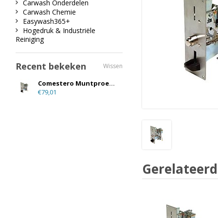
Carwash Onderdelen
Carwash Chemie
Easywash365+
Hogedruk & Industriële
Reiniging
Recent bekeken
Wissen
Comestero Muntproever € 1,00
€79,01
Gerelateerd