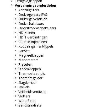
Terugslagkleppen
Vervangingsonderdelen
Aanzuigfilters
Drukregelaars RVS
Drukregelventielen
Drukschakelaars
Doorstroomschakelaars
HD Knieën
HD T-verbindingen
Chemie Injectoren
Koppelingen & Nippels
Lansen
Magneetkleppen
Manometers
Pistolen
Stoomkleppen
Thermostaathuis
Toerenregelaar
Slagdemper
Swivels
Veiliheidsventielen
Vlotters
Waterfilters
Zandstraalsets