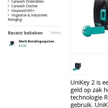
Carwash Onderdelen
Carwash Chemie
Easywash365+
Hogedruk & Industriële
Reiniging
Recent bekeken
Wissen
Mark Betalingssysteem Unikey 2
€0,00
UniKey
2
is e
geld op zak h
technologie
R
gebruik.
UniK