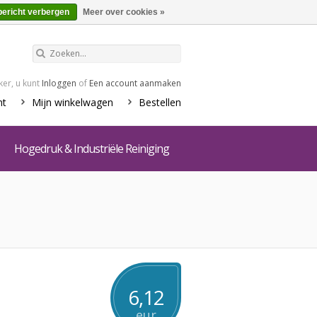
€0,00
Winkelwagen
bericht verbergen
Meer over cookies »
er, u kunt
Inloggen
of
Een account aanmaken
nt
Mijn winkelwagen
Bestellen
Hogedruk & Industriële Reiniging
6,12
eur