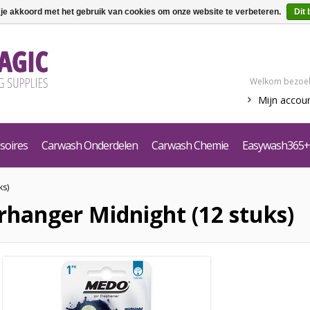
 je akkoord met het gebruik van cookies om onze website te verbeteren.
Dit 
Welkom bezoek
Mijn accou
soires
Carwash Onderdelen
Carwash Chemie
Easywash365+
ks)
hanger Midnight (12 stuks)