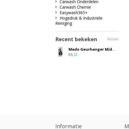
Carwash Onderdelen
Carwash Chemie
Easywash365+
Hogedruk & Industriële
Reiniging
Recent bekeken
Wissen
Medo Geurhanger Midnight (12 stuks)
€6,12
Informatie
M