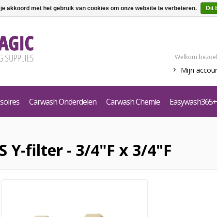
 je akkoord met het gebruik van cookies om onze website te verbeteren.
Dit 
Welkom bezoek
Mijn accou
soires
Carwash Onderdelen
Carwash Chemie
Easywash365+
 Y-filter - 3/4"F x 3/4"F