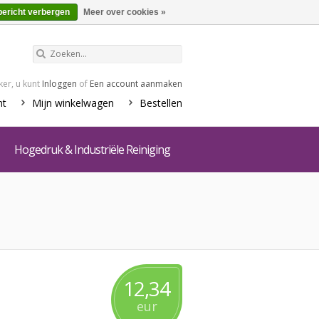
€0,00
Winkelwagen
bericht verbergen
Meer over cookies »
er, u kunt
Inloggen
of
Een account aanmaken
nt
Mijn winkelwagen
Bestellen
Hogedruk & Industriële Reiniging
12,34
eur