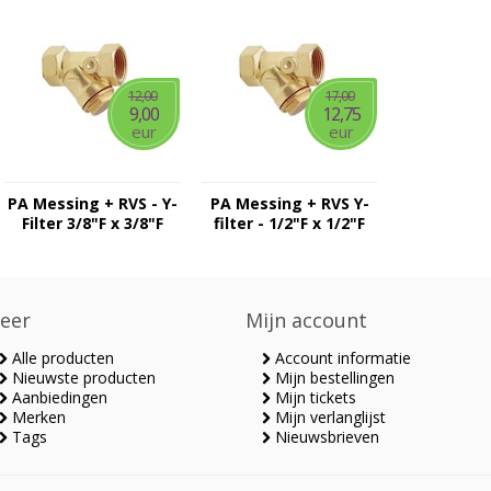
12,00
17,00
9,00
12,75
eur
eur
PA Messing + RVS - Y-
PA Messing + RVS Y-
Filter 3/8"F x 3/8"F
filter - 1/2"F x 1/2"F
eer
Mijn account
Alle producten
Account informatie
Nieuwste producten
Mijn bestellingen
Aanbiedingen
Mijn tickets
Merken
Mijn verlanglijst
Tags
Nieuwsbrieven