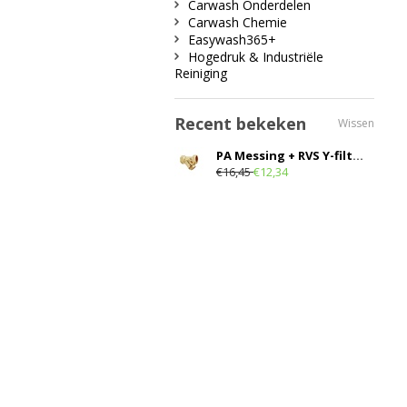
Carwash Onderdelen
Carwash Chemie
Easywash365+
Hogedruk & Industriële
Reiniging
Recent bekeken
Wissen
PA Messing + RVS Y-filter - 3/4"F x 3/4"F
€16,45
€12,34