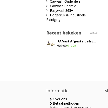
Carwash Onderdelen
Carwash Chemie
Easywash365+
Hogedruk & Industriële
Reiniging
Recent bekeken
Wissen
PA Vast Afgestelde Injector
€23,00
€17,25
Informatie
M
Over ons
Betaalmethoden
Verzenden & retourneren