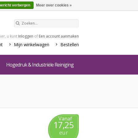
€0,00
Winkelwagen
bericht verbergen
Meer over cookies »
er, u kunt
Inloggen
of
Een account aanmaken
nt
Mijn winkelwagen
Bestellen
Hogedruk & Industriële Reiniging
Vanaf
17,25
eur