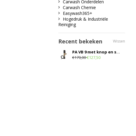
Carwash Onderdelen
Carwash Chemie
Easywash365+
Hogedruk & Industriële
Reiniging
Recent bekeken
Wissen
PA VB 9 met knop en switch
€170,00
€127,50