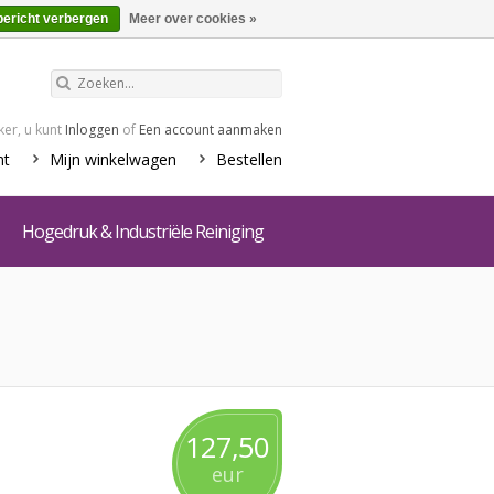
€0,00
Winkelwagen
bericht verbergen
Meer over cookies »
er, u kunt
Inloggen
of
Een account aanmaken
nt
Mijn winkelwagen
Bestellen
Hogedruk & Industriële Reiniging
127,50
eur