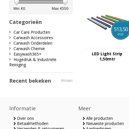
Min: €
0
Max: €
550
Categorieën
513,50
Car Care Producten
eur
Carwash Accessoires
Carwash Onderdelen
Carwash Chemie
LED Light Strip
Easywash365+
1,50mtr
Hogedruk & Industriële
Reiniging
Recent bekeken
Wissen
Informatie
Meer
Over ons
Alle producten
Betaalmethoden
Nieuwste producten
Verzenden & retourneren
Aanbiedingen