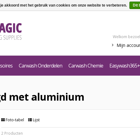
 je akkoord met het gebruik van cookies om onze website te verbeteren.
Dit 
Welkom bezoek
Mijn accou
soires
Carwash Onderdelen
Carwash Chemie
Easywash365+
gd met aluminium
Foto-tabel
Lijst
2 Producten