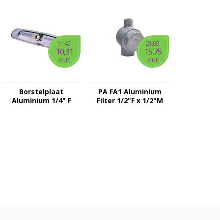
11,45
21,00
10,31
15,75
eur
eur
Borstelplaat
PA FA1 Aluminium
Aluminium 1/4" F
Filter 1/2"F x 1/2"M