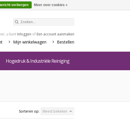
€0,00
Winkelwagen
bericht verbergen
Meer over cookies »
er, u kunt
Inloggen
of
Een account aanmaken
nt
Mijn winkelwagen
Bestellen
Hogedruk & Industriële Reiniging
Sorteren op:
Meest bekeken