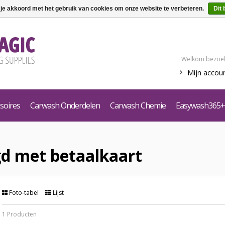
 je akkoord met het gebruik van cookies om onze website te verbeteren.
Dit 
Welkom bezoek
Mijn accou
soires
Carwash Onderdelen
Carwash Chemie
Easywash365+
d met betaalkaart
Foto-tabel
Lijst
1 Producten