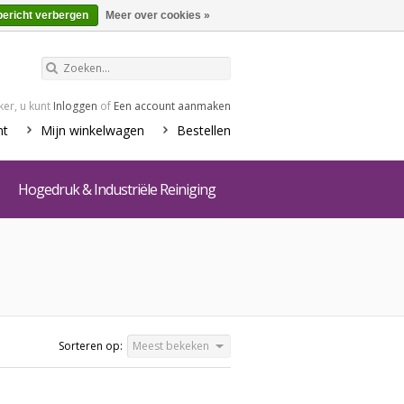
€0,00
Winkelwagen
bericht verbergen
Meer over cookies »
er, u kunt
Inloggen
of
Een account aanmaken
nt
Mijn winkelwagen
Bestellen
Hogedruk & Industriële Reiniging
Sorteren op:
Meest bekeken