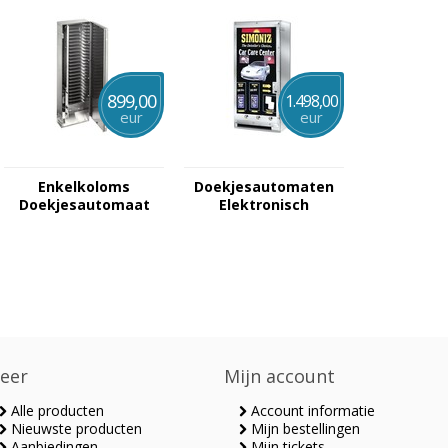
899,00
1.498,00
eur
eur
Enkelkoloms
Doekjesautomaten
Doekjesautomaat
Elektronisch
Mechanisch
eer
Mijn account
Alle producten
Account informatie
Nieuwste producten
Mijn bestellingen
Aanbiedingen
Mijn tickets