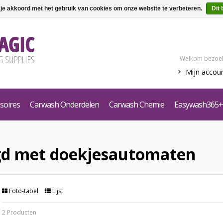
 je akkoord met het gebruik van cookies om onze website te verbeteren.
Dit 
Welkom bezoek
Mijn accou
soires
Carwash Onderdelen
Carwash Chemie
Easywash365+
gd met doekjesautomaten
Foto-tabel
Lijst
2 Producten