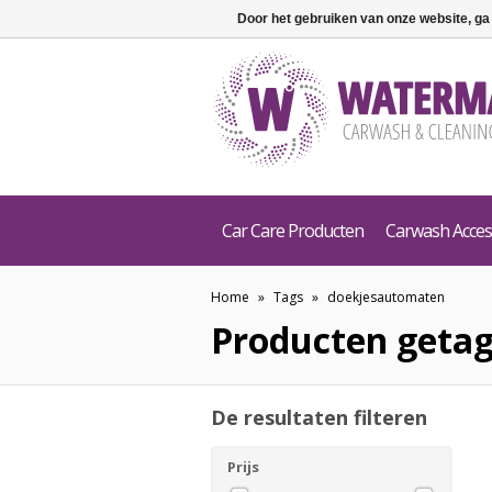
Door het gebruiken van onze website, ga
Car Care Producten
Carwash Acces
Home
»
Tags
»
doekjesautomaten
Producten geta
De resultaten filteren
Prijs