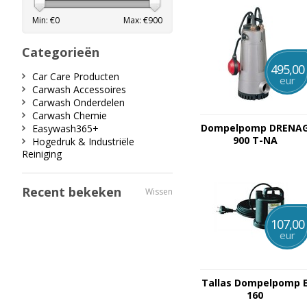
Min: €
0
Max: €
900
Categorieën
495,00
Car Care Producten
eur
Carwash Accessoires
Carwash Onderdelen
Carwash Chemie
Dompelpomp DRENA
Easywash365+
900 T-NA
Hogedruk & Industriële
Reiniging
Recent bekeken
Wissen
107,00
eur
Tallas Dompelpomp 
160