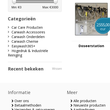
Min: €
0
Max: €
3000
Categorieën
2.555,00
Car Care Producten
eur
Carwash Accessoires
Carwash Onderdelen
Carwash Chemie
Doseerstation
Easywash365+
Hogedruk & Industriële
Reiniging
Recent bekeken
Wissen
Informatie
Meer
Over ons
Alle producten
Betaalmethoden
Nieuwste producten
Verzenden & retourneren
Aanbiedingen