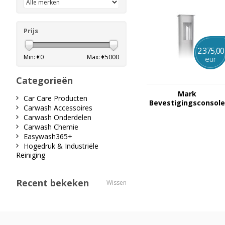
Prijs
2.375,00
Min: €
0
Max: €
5000
eur
Categorieën
Mark
Car Care Producten
Bevestigingsconsole
Carwash Accessoires
voor Gemini-Orion-M
Carwash Onderdelen
serie
Carwash Chemie
Easywash365+
Hogedruk & Industriële
Reiniging
Recent bekeken
Wissen