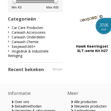
Min: €
0
Max: €
65
Categorieën
37,05
Car Care Producten
eur
Carwash Accessoires
Carwash Onderdelen
Carwash Chemie
Hawk Keerringset
Easywash365+
XLT-serie Kit H27
Hogedruk & Industriële
Reiniging
Recent bekeken
Wissen
Informatie
Meer
Over ons
Alle producten
Betaalmethoden
Nieuwste producten
Verzenden & retourneren
Aanbiedingen