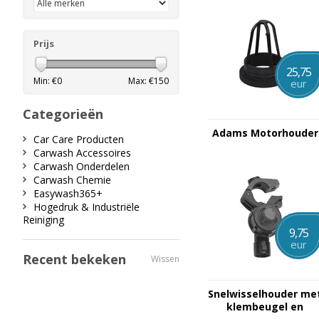
Prijs
25,75
Min: €
0
Max: €
150
eur
Categorieën
Adams Motorhouder
Car Care Producten
Carwash Accessoires
Carwash Onderdelen
Carwash Chemie
Easywash365+
Hogedruk & Industriële
Reiniging
9,75
eur
Recent bekeken
Wissen
Snelwisselhouder me
klembeugel en