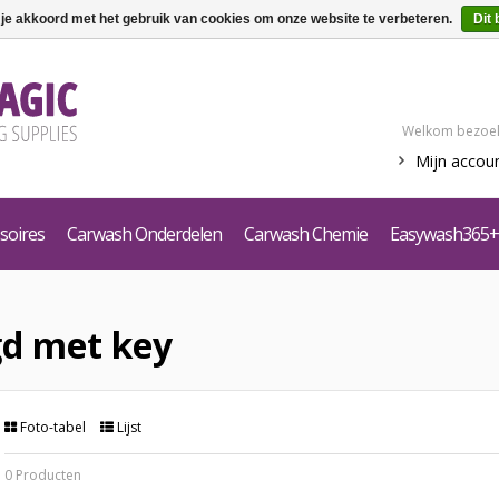
 je akkoord met het gebruik van cookies om onze website te verbeteren.
Dit 
Welkom bezoek
Mijn accou
soires
Carwash Onderdelen
Carwash Chemie
Easywash365+
gd met key
Foto-tabel
Lijst
0 Producten