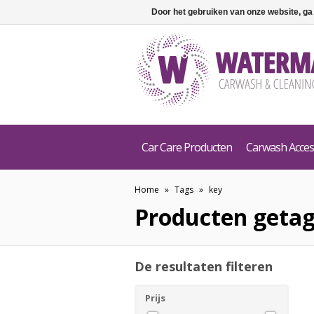
Door het gebruiken van onze website, ga
Car Care Producten
Carwash Acces
Home
»
Tags
»
key
Producten geta
De resultaten filteren
Prijs