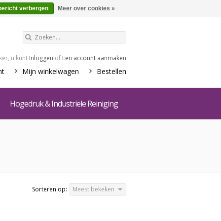
€0,00
Winkelwagen
bericht verbergen
Meer over cookies »
er, u kunt
Inloggen
of
Een account aanmaken
nt
Mijn winkelwagen
Bestellen
Hogedruk & Industriële Reiniging
Sorteren op:
Meest bekeken