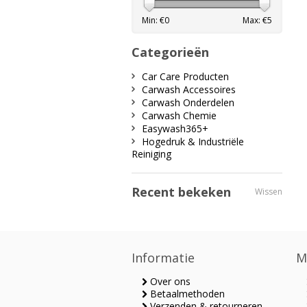
Min: €
0
Max: €
5
Categorieën
Car Care Producten
Carwash Accessoires
Carwash Onderdelen
Carwash Chemie
Easywash365+
Hogedruk & Industriële
Reiniging
Recent bekeken
Wissen
Informatie
M
Over ons
Betaalmethoden
Verzenden & retourneren