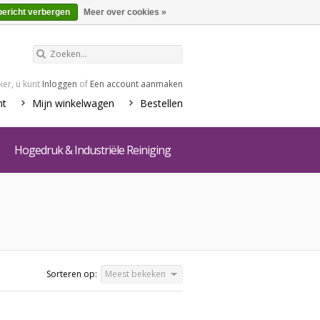
€0,00
Winkelwagen
bericht verbergen
Meer over cookies »
er, u kunt
Inloggen
of
Een account aanmaken
nt
Mijn winkelwagen
Bestellen
Hogedruk & Industriële Reiniging
Sorteren op:
Meest bekeken