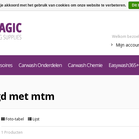
 je akkoord met het gebruik van cookies om onze website te verbeteren.
Dit 
Welkom bezoek
Mijn accou
soires
Carwash Onderdelen
Carwash Chemie
Easywash365+
gd met mtm
Foto-tabel
Lijst
1 Producten