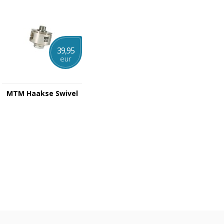
39,95
eur
MTM Haakse Swivel