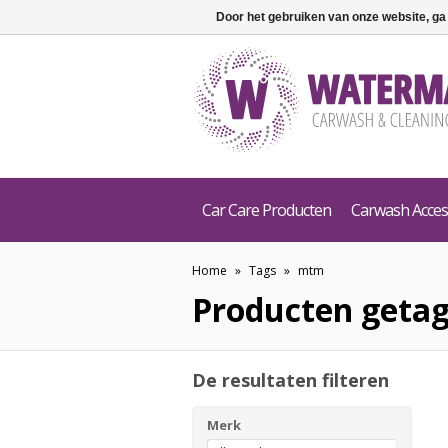
Door het gebruiken van onze website, ga
Car Care Producten
Carwash Acces
Home
»
Tags
»
mtm
Producten geta
De resultaten filteren
Merk