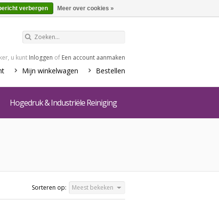
€0,00
Winkelwagen
bericht verbergen
Meer over cookies »
er, u kunt
Inloggen
of
Een account aanmaken
nt
Mijn winkelwagen
Bestellen
Hogedruk & Industriële Reiniging
Sorteren op:
Meest bekeken