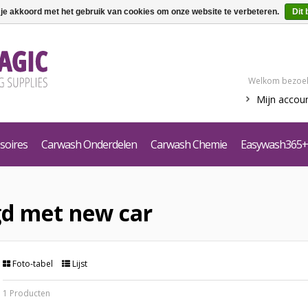
 je akkoord met het gebruik van cookies om onze website te verbeteren.
Dit 
Welkom bezoek
Mijn accou
soires
Carwash Onderdelen
Carwash Chemie
Easywash365+
gd met new car
Foto-tabel
Lijst
1 Producten