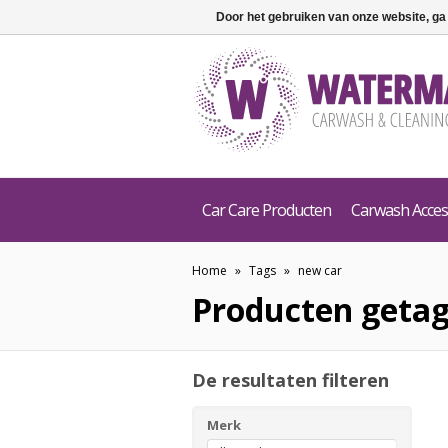
Door het gebruiken van onze website, ga
Car Care Producten
Carwash Acces
Home
»
Tags
»
new car
Producten geta
De resultaten filteren
Merk