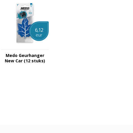
6,12
eur
Medo Geurhanger
New Car (12 stuks)