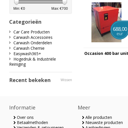
Min: €
0
Max: €
700
Categorieën
688,00
Car Care Producten
eur
Carwash Accessoires
Carwash Onderdelen
Carwash Chemie
Occasion 400 bar uni
Easywash365+
Hogedruk & Industriële
Reiniging
Recent bekeken
Wissen
Informatie
Meer
Over ons
Alle producten
Betaalmethoden
Nieuwste producten
Verzenden & retourneren
Aanbiedingen