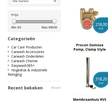
Prijs
218,00
Min: €
0
Max: €
8500
eur
Categorieën
Procon Osmose
Car Care Producten
Pomp, Clamp Style
Carwash Accessoires
400 l/u
Carwash Onderdelen
Carwash Chemie
Easywash365+
Hogedruk & Industriële
Reiniging
318,20
eur
Recent bekeken
Wissen
Membraanhuis RVS