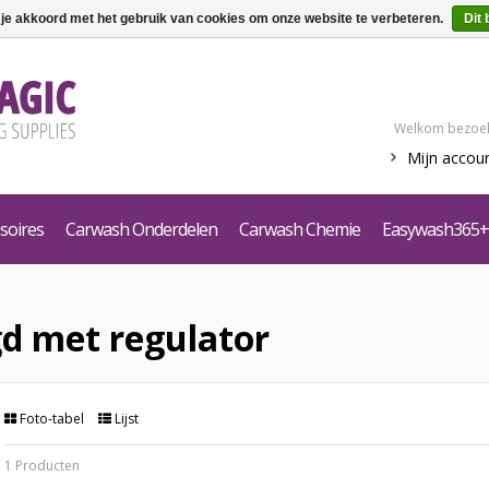
 je akkoord met het gebruik van cookies om onze website te verbeteren.
Dit 
Welkom bezoek
Mijn accou
soires
Carwash Onderdelen
Carwash Chemie
Easywash365+
d met regulator
Foto-tabel
Lijst
1 Producten