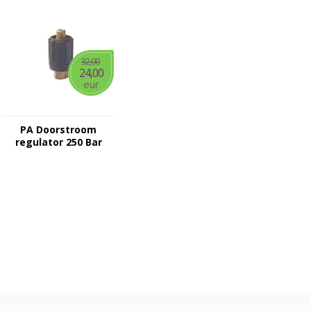
32,00
24,00
eur
PA Doorstroom
regulator 250 Bar