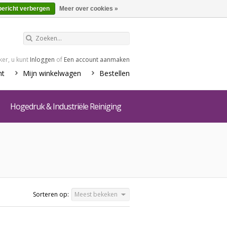
€0,00
Winkelwagen
bericht verbergen
Meer over cookies »
er, u kunt
Inloggen
of
Een account aanmaken
nt
Mijn winkelwagen
Bestellen
Hogedruk & Industriële Reiniging
Sorteren op:
Meest bekeken