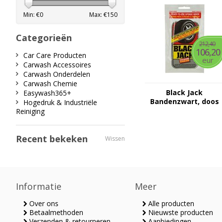
Min: €
0
Max: €
150
Categorieën
212,40
106,20
Car Care Producten
eur
Carwash Accessoires
Carwash Onderdelen
Carwash Chemie
Black Jack
Easywash365+
Bandenzwart, doos
Hogedruk & Industriële
100 stuks
Reiniging
Recent bekeken
Wissen
Informatie
Meer
Over ons
Alle producten
Betaalmethoden
Nieuwste producten
Verzenden & retourneren
Aanbiedingen