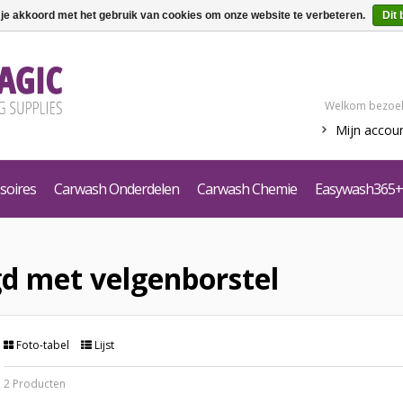
 je akkoord met het gebruik van cookies om onze website te verbeteren.
Dit 
Welkom bezoek
Mijn accou
soires
Carwash Onderdelen
Carwash Chemie
Easywash365+
d met velgenborstel
Foto-tabel
Lijst
2 Producten