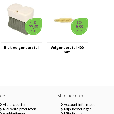
41,85
8,60
33,48
6,88
eur
eur
Blok velgenborstel
Velgenborstel 400
mm
eer
Mijn account
Alle producten
Account informatie
Nieuwste producten
Mijn bestellingen
Aanbiedingen
Mijn tickets