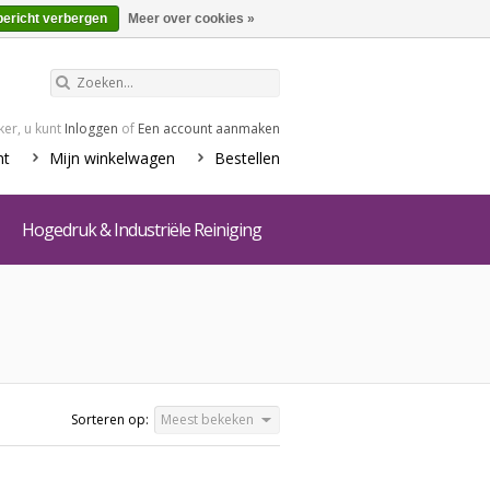
€0,00
Winkelwagen
bericht verbergen
Meer over cookies »
er, u kunt
Inloggen
of
Een account aanmaken
nt
Mijn winkelwagen
Bestellen
Hogedruk & Industriële Reiniging
Sorteren op:
Meest bekeken