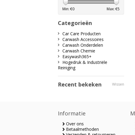
Min: €
0
Max: €
5
Categorieën
Car Care Producten
Carwash Accessoires
Carwash Onderdelen
Carwash Chemie
Easywash365+
Hogedruk & Industriële
Reiniging
Recent bekeken
Wissen
Informatie
M
Over ons
Betaalmethoden
Verzenden & retourneren