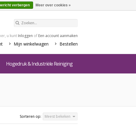
€0,00
Winkelwagen
bericht verbergen
Meer over cookies »
er, u kunt
Inloggen
of
Een account aanmaken
nt
Mijn winkelwagen
Bestellen
Hogedruk & Industriële Reiniging
Sorteren op:
Meest bekeken