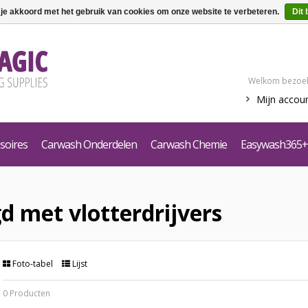
 je akkoord met het gebruik van cookies om onze website te verbeteren.
Dit 
Welkom bezoek
Mijn accou
soires
Carwash Onderdelen
Carwash Chemie
Easywash365+
d met vlotterdrijvers
Foto-tabel
Lijst
0 Producten