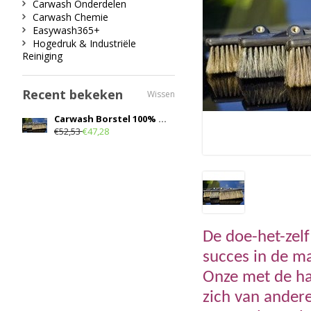
Carwash Onderdelen
Carwash Chemie
Easywash365+
Hogedruk & Industriële
Reiniging
Recent bekeken
Wissen
Carwash Borstel 100% varkenshaar 90 mm
€52,53
€47,28
De doe-het-zel
succes in de ma
Onze met de ha
zich van andere