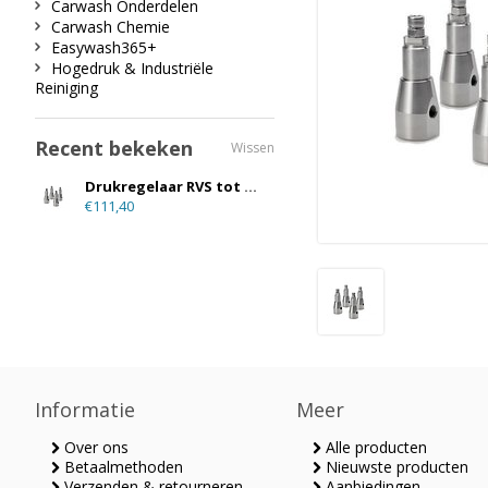
Carwash Onderdelen
Carwash Chemie
Easywash365+
Hogedruk & Industriële
Reiniging
Recent bekeken
Wissen
Drukregelaar RVS tot 35 L/M
€111,40
Informatie
Meer
Over ons
Alle producten
Betaalmethoden
Nieuwste producten
Verzenden & retourneren
Aanbiedingen