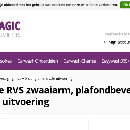
 je akkoord met het gebruik van cookies om onze website te verbeteren.
Dit 
Welkom bezoek
Mijn accou
soires
Carwash Onderdelen
Carwash Chemie
Easywash365+
stiging met HD slang en in ovale uitvoering
e RVS zwaaiarm, plafondbeve
e uitvoering