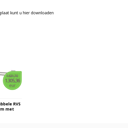
plaat kunt u hier downloaden
1.631,70
1.305,36
eur
bbele RVS
rm met
vestiging