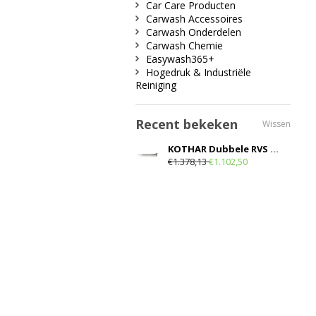
Car Care Producten
Carwash Accessoires
Carwash Onderdelen
Carwash Chemie
Easywash365+
Hogedruk & Industriële
Reiniging
Recent bekeken
Wissen
KOTHAR Dubbele RVS zwaaiarm, plafondbevestiging met HD slang en in ovale uitvoering
€1.378,13
€1.102,50