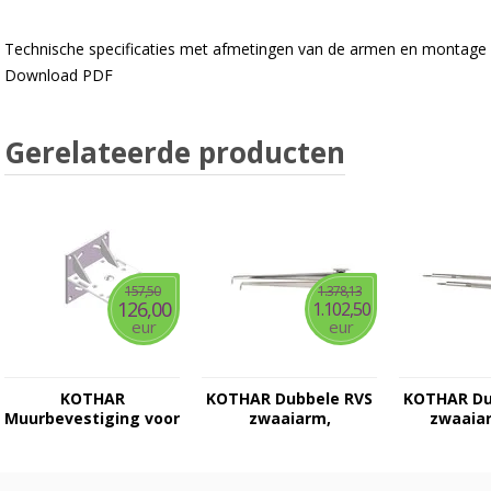
Technische specificaties met afmetingen van de armen en montage 
Download PDF
Gerelateerde producten
157,50
1.378,13
126,00
1.102,50
eur
eur
KOTHAR
KOTHAR Dubbele RVS
KOTHAR Du
Muurbevestiging voor
zwaaiarm,
zwaaia
zwaaiarmen
plafondbevestiging
plafond be
met HD leiding en in
ovale uitvoering