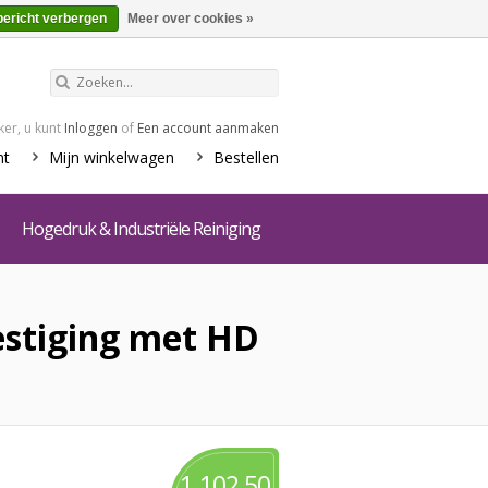
€0,00
Winkelwagen
bericht verbergen
Meer over cookies »
er, u kunt
Inloggen
of
Een account aanmaken
nt
Mijn winkelwagen
Bestellen
Hogedruk & Industriële Reiniging
stiging met HD
1.102,50