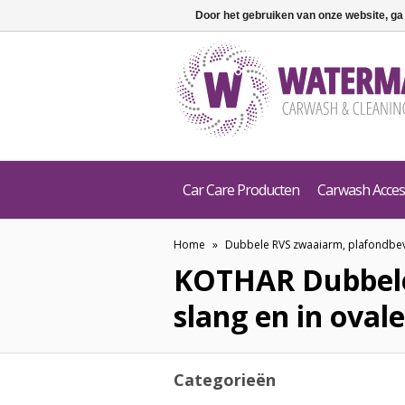
Door het gebruiken van onze website, ga
Car Care Producten
Carwash Acces
Home
»
Dubbele RVS zwaaiarm, plafondbeve
KOTHAR
Dubbel
slang en in oval
Categorieën